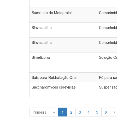
Succinato de Metoprolol
Comprimid
Sinvastatina
Comprimid
Sinvastatina
Comprimid
Simeticona
Solução O
Sais para Reidratação Oral
Pó para so
Saccharomyces cerevisiae
Suspensão
Primeira
«
1
2
3
4
5
6
7