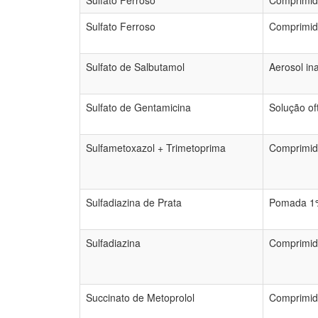
Sulfato Ferroso
Comprimido
Sulfato Ferroso
Comprimido
Sulfato de Salbutamol
Aerosol in
Sulfato de Gentamicina
Solução of
Sulfametoxazol + Trimetoprima
Comprimid
Sulfadiazina de Prata
Pomada 1%
Sulfadiazina
Comprimid
Succinato de Metoprolol
Comprimid