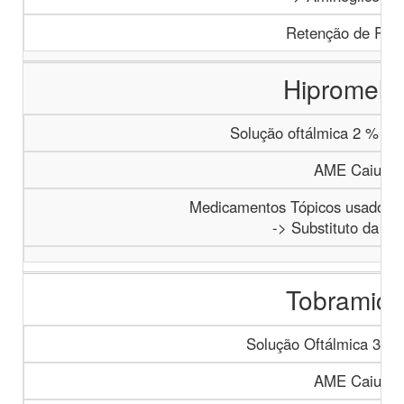
Retenção de Rece
Hipromelo
Solução oftálmica 2 % - f
AME Caiucá
Medicamentos Tópicos usados n
-> Substituto da Lá
Tobramici
Solução Oftálmica 3 m
AME Caiucá