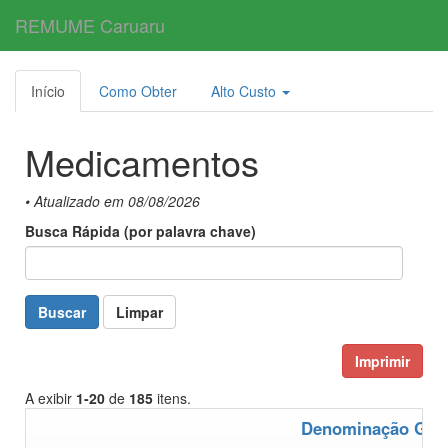
REMUME Caruaru
Toggl
navig
Início
Como Obter
Alto Custo
Medicamentos
• Atualizado em 08/08/2026
Busca Rápida (por palavra chave)
Buscar
Limpar
Imprimir
A exibir
1-20
de
185
itens.
Denominação Gen