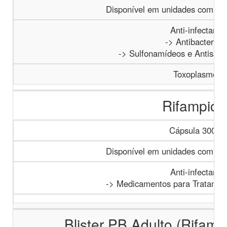
Disponível em unidades com paci
Anti-infectante
-> Antibacterian
-> Sulfonamídeos e Antissépt
Toxoplasmose
Rifampici
Cápsula 300 m
Disponível em unidades com paci
Anti-infectante
-> Medicamentos para Tratamen
Blister PB Adulto (Rifam