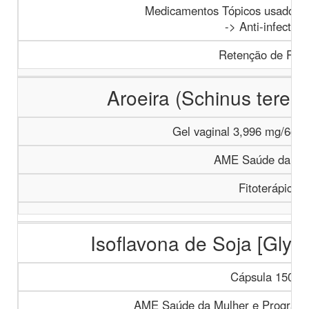
Medicamentos Tópicos usados n
-> Anti-infectant
Retenção de Rece
Aroeira (Schinus terebi
Gel vaginal 3,996 mg/6g –
AME Saúde da Mu
Fitoterápicos
Isoflavona de Soja [Glyci
Cápsula 150 m
AME Saúde da Mulher e Program