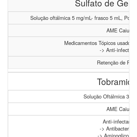
Sulfato de Gent
Solução oftálmica 5 mg/mL- frasco 5 mL, Pomad
AME Caiucá
Medicamentos Tópicos usados n
-> Anti-infectant
Retenção de Rece
Tobramici
Solução Oftálmica 3 m
AME Caiucá
Anti-infectante
-> Antibacterian
-> Aminoglicosíd