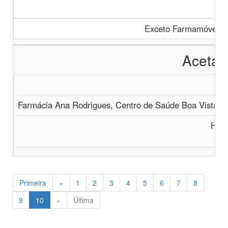
Exceto Farmamóvel, F
Acetat
Farmácia Ana Rodrigues, Centro de Saúde Boa Vista, U
Horm
Primeira
«
1
2
3
4
5
6
7
8
9
10
»
Última