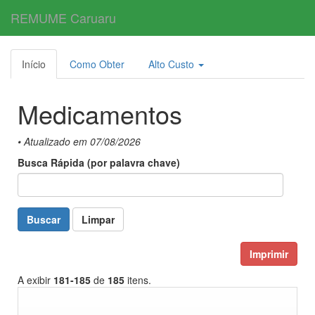
REMUME Caruaru
Toggl
navig
Início
Como Obter
Alto Custo
Medicamentos
• Atualizado em 07/08/2026
Busca Rápida (por palavra chave)
Buscar
Limpar
Imprimir
A exibir
181-185
de
185
itens.