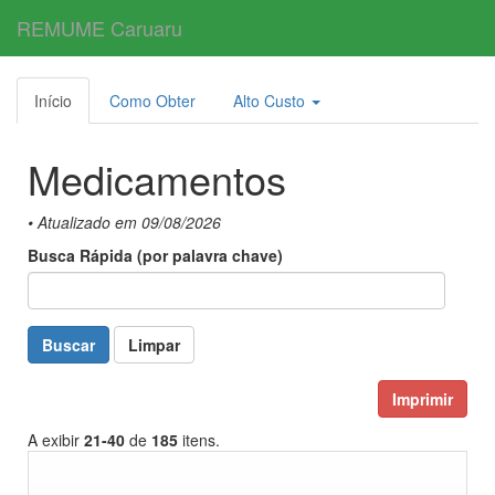
REMUME Caruaru
Toggl
navig
Início
Como Obter
Alto Custo
Medicamentos
• Atualizado em 09/08/2026
Busca Rápida (por palavra chave)
Buscar
Limpar
Imprimir
A exibir
21-40
de
185
itens.