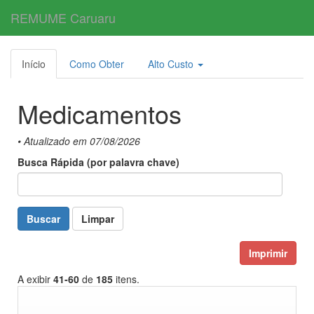
REMUME Caruaru
Toggl
navig
Início
Como Obter
Alto Custo
Medicamentos
• Atualizado em 07/08/2026
Busca Rápida (por palavra chave)
Buscar
Limpar
Imprimir
A exibir
41-60
de
185
itens.