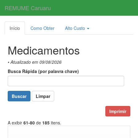
REMUME Caruaru
Toggl
navig
Início
Como Obter
Alto Custo
Medicamentos
• Atualizado em 09/08/2026
Busca Rápida (por palavra chave)
Buscar
Limpar
Imprimir
A exibir
61-80
de
185
itens.