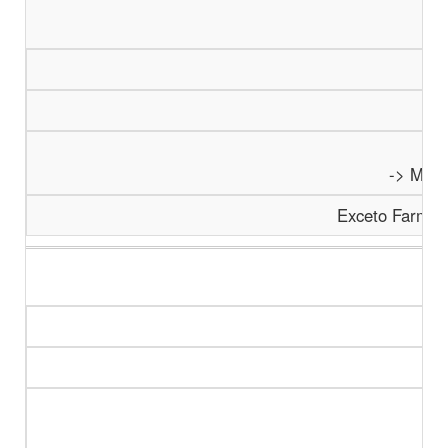
-> Medi
Exceto Farmam