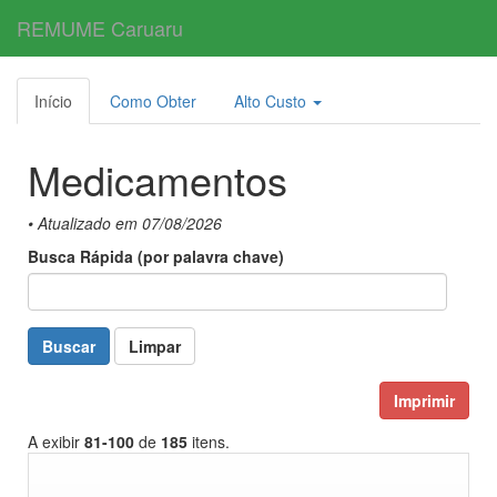
REMUME Caruaru
Toggl
navig
Início
Como Obter
Alto Custo
Medicamentos
• Atualizado em 07/08/2026
Busca Rápida (por palavra chave)
Buscar
Limpar
Imprimir
A exibir
81-100
de
185
itens.