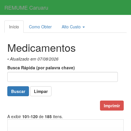
REMUME Caruaru
Toggl
navig
Início
Como Obter
Alto Custo
Medicamentos
• Atualizado em 07/08/2026
Busca Rápida (por palavra chave)
Buscar
Limpar
Imprimir
A exibir
101-120
de
185
itens.