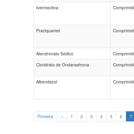
Ivermectina
Comprimid
Praziquantel
Comprimid
Alendronato Sódico
Comprimid
Cloridrato de Ondansetrona
Comprimid
Albendazol
Comprimido
Primeira
«
1
2
3
4
5
6
7