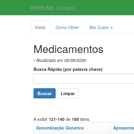
REMUME Caruaru
Início
Como Obter
Alto Custo
Medicamentos
• Atualizado em 06/08/2026
Busca Rápida (por palavra chave)
Buscar
Limpar
A exibir
121-140
de
185
itens.
Denominação Genérica
Apresent