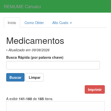
REMUME Caruaru
Toggl
navig
Início
Como Obter
Alto Custo
Medicamentos
• Atualizado em 09/08/2026
Busca Rápida (por palavra chave)
Buscar
Limpar
Imprimir
A exibir
141-160
de
185
itens.