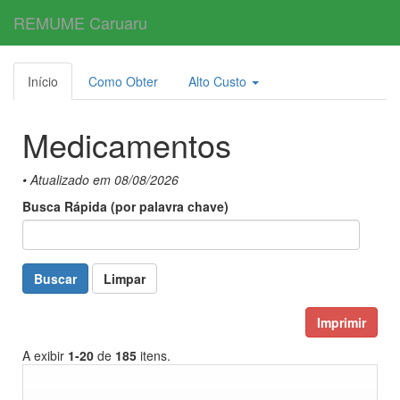
REMUME Caruaru
Toggl
navig
Início
Como Obter
Alto Custo
Medicamentos
• Atualizado em 08/08/2026
Busca Rápida (por palavra chave)
Buscar
Limpar
Imprimir
A exibir
1-20
de
185
itens.