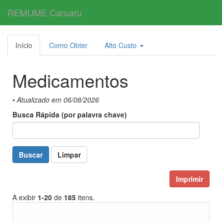
REMUME Caruaru
Toggl
navig
Início
Como Obter
Alto Custo
Medicamentos
• Atualizado em 06/08/2026
Busca Rápida (por palavra chave)
Buscar
Limpar
Imprimir
A exibir
1-20
de
185
itens.